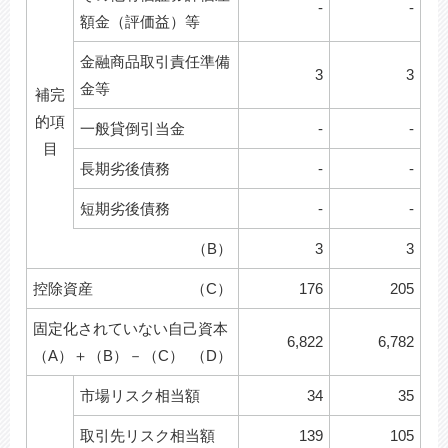
-
-
額金（評価益）等
金融商品取引責任準備
3
3
金等
補完
的項
一般貸倒引当金
-
-
目
長期劣後債務
-
-
短期劣後債務
-
-
（B）
3
3
控除資産
（C）
176
205
固定化されていない自己資本
6,822
6,782
（A）＋（B）－（C）
（D）
市場リスク相当額
34
35
取引先リスク相当額
139
105