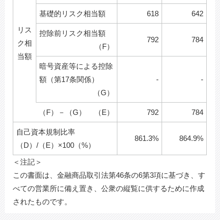
基礎的リスク相当額
618
642
リス
控除前リスク相当額
792
784
ク相
（F）
当額
暗号資産等による控除
額（第17条関係）
-
-
（G）
（F）－（G）
（E）
792
784
自己資本規制比率
861.3%
864.9%
（D）/（E）×100（%）
＜注記＞
この書面は、金融商品取引法第46条の6第3項に基づき、す
べての営業所に備え置き、公衆の縦覧に供するために作成
されたものです。